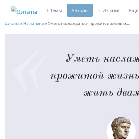
Темы
Авторы
Из книг
Ещ
Цитаты
»
На латыни
»
Уметь наслаждаться прожитой жизнью,...