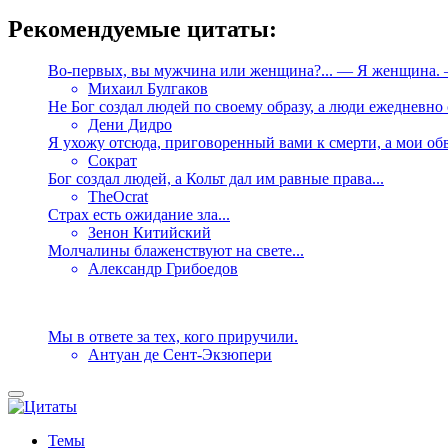
Рекомендуемые цитаты:
Во-первых, вы мужчина или женщина?... — Я женщина. — 
Михаил Булгаков
Не Бог создал людей по своему образу, а люди ежедневно с
Дени Дидро
Я ухожу отсюда, приговоренный вами к смерти, а мои обв
Сократ
Бог создал людей, а Кольт дал им равные права...
TheOcrat
Страх есть ожидание зла...
Зенон Китийский
Молчалины блаженствуют на свете...
Александр Грибоедов
Мы в ответе за тех, кого приручили.
Антуан де Сент-Экзюпери
Темы