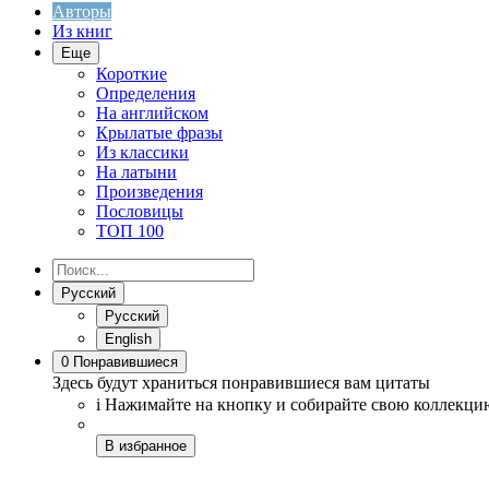
Авторы
Из книг
Еще
Короткие
Определения
На английском
Крылатые фразы
Из классики
На латыни
Произведения
Пословицы
ТОП 100
Русский
Русский
English
0
Понравившиеся
Здесь будут храниться понравившиеся вам цитаты
i
Нажимайте на кнопку
и собирайте свою коллекци
В избранное