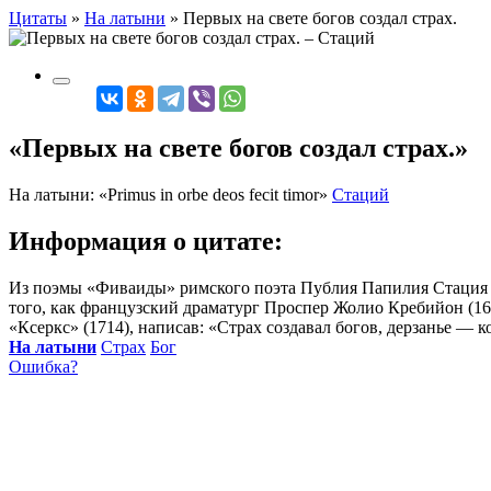
Цитаты
»
На латыни
»
Первых на свете богов создал страх.
«Первых на свете богов создал страх.»
На латыни: «Primus in orbe deos fecit timor»
Стаций
Информация о цитате:
Из поэмы «Фиваиды» римского поэта Публия Папилия Стация (I
того, как французский драматург Проспер Жолио Кребийон (167
«Ксеркс» (1714), написав: «Страх создавал богов, дерзанье — к
На латыни
Страх
Бог
Ошибка?