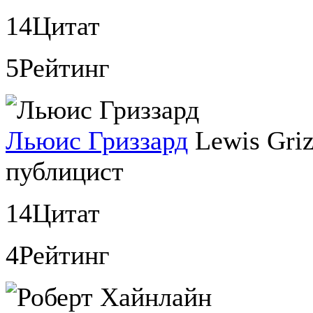
14
Цитат
5
Рейтинг
Льюис Гриззард
Lewis Griz
публицист
14
Цитат
4
Рейтинг