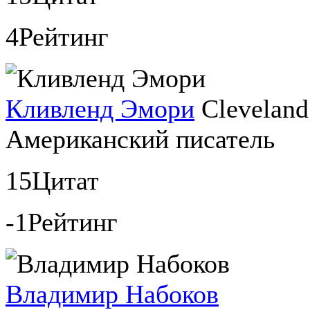
4
Рейтинг
Кливленд Эмори
Clevelan
Американский писатель
15
Цитат
-1
Рейтинг
Владимир Набоков