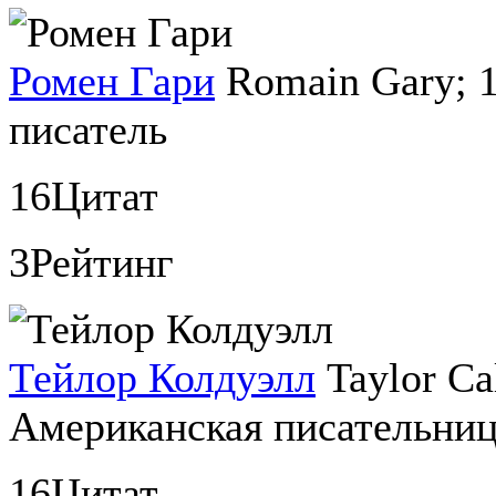
Ромен Гари
Romain Gary;
писатель
16
Цитат
3
Рейтинг
Тейлор Колдуэлл
Taylor C
Американская писательни
16
Цитат