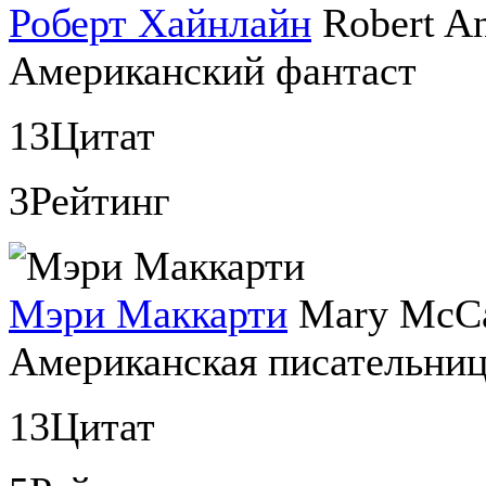
Роберт Хайнлайн
Robert A
Американский фантаст
13
Цитат
3
Рейтинг
Мэри Маккарти
Mary McCa
Американская писательни
13
Цитат