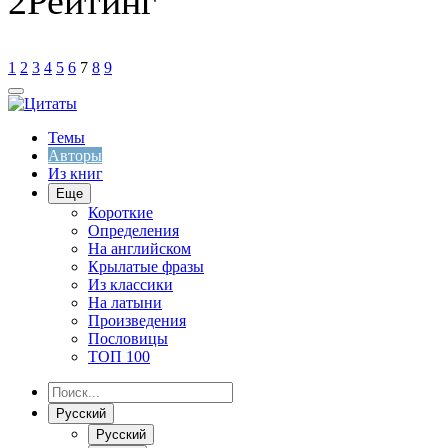
2
Рейтинг
1
2
3
4
5
6
7
8
9
Темы
Авторы
Из книг
Еще
Короткие
Определения
На английском
Крылатые фразы
Из классики
На латыни
Произведения
Пословицы
ТОП 100
Русский
Русский