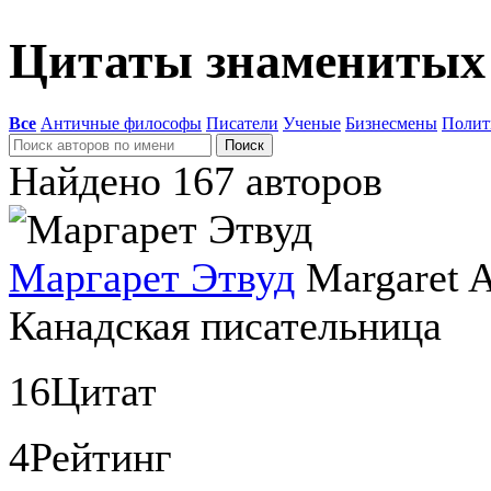
Цитаты знаменитых 
Все
Античные философы
Писатели
Ученые
Бизнесмены
Полит
Найдено 167 авторов
Маргарет Этвуд
Margaret 
Канадская писательница
16
Цитат
4
Рейтинг