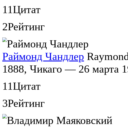
11
Цитат
2
Рейтинг
Раймонд Чандлер
Raymond 
1888, Чикаго — 26 марта 
11
Цитат
3
Рейтинг