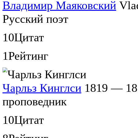
Владимир Маяковский
Vla
Русский поэт
10
Цитат
1
Рейтинг
Чарльз Кинглси
1819 — 18
проповедник
10
Цитат