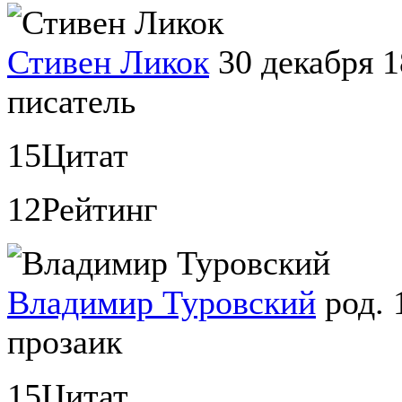
Стивен Ликок
30 декабря 
писатель
15
Цитат
12
Рейтинг
Владимир Туровский
род. 
прозаик
15
Цитат