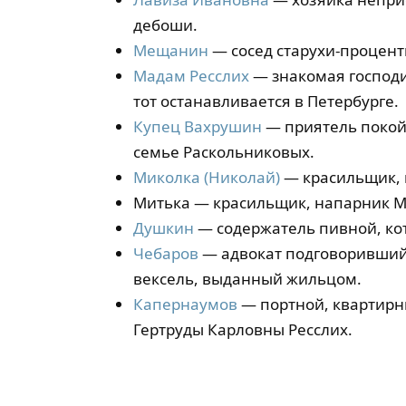
дебоши.
Мещанин
— сосед старухи-процент
Мадам Ресслих
— знакомая господи
тот останавливается в Петербурге.
Купец Вахрушин
— приятель покойн
семье Раскольниковых.
Миколка (Николай)
— красильщик, к
Митька — красильщик, напарник М
Душкин
— содержатель пивной, кот
Чебаров
— адвокат подговоривший 
вексель, выданный жильцом.
Капернаумов
— портной, квартирн
Гертруды Карловны Ресслих.