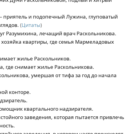
 приятель и подопечный Лужина, глуповатый
зглядов.
(
Цитаты
)
г Разумихина, лечащий врач Раскольникова.
хозяйка квартиры, где семья Мармеладовых
нимает жилье Раскольников.
, где снимает жилье Раскольникова.
ольникова, умершая от тифа за год до начала
ой конторе.
дзиратель.
омощник квартального надзирателя.
стойного заведения, которая пытается привлечь
ность.
тойного заведения, в котором часто происходят