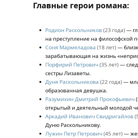
Главные герои романа:
Родион Раскольников
(23 года)
— гл
на преступление на философской п
Соня Мармеладова
(18 лет)
— близк
зарабатывающая на жизнь «непри
Порфирий Петрович
(35 лет)
— след
сестры Лизаветы.
Дуня Раскольникова
(22 года)
— мла
образованная девушка.
Разумихин Дмитрий Прокофьевич
(
открытый и деятельный молодой ч
Аркадий Иванович Свидригайлов
(
Дуню Раскольникову.
Лужин Петр Петрович
(45 лет)
— жен