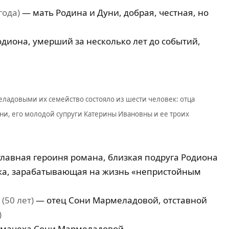
года)
— мать Родина и Дуни, добрая, честная, но
диона, умерший за несколько лет до событий,
еладовыми их семейство состояло из шести человек: отца
ни, его молодой супруги Катерины Ивановны и ее троих
лавная героиня романа, близкая подруга Родиона
ка, зарабатывающая на жизнь «непристойным
(50 лет)
— отец Сони Мармеладовой, отставной
)
мачеха Сони Мармеладовой