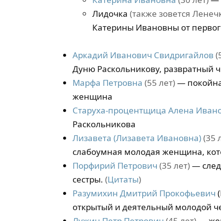
Лидочка
(также зовется Ленечк
Катерины Ивановны от первог
Аркадий Иванович Свидригайлов
(
Дуню Раскольникову, развратный 
Марфа Петровна
(55 лет)
— покойна
женщина
Старуха-процентщица Алена Иван
Раскольникова
Лизавета (Лизавета Ивановна)
(35 
слабоумная молодая женщина, кот
Порфирий Петрович
(35 лет)
— след
сестры.
(
Цитаты
)
Разумихин Дмитрий Прокофьевич
(
открытый и деятельный молодой ч
Лужин Петр Петрович
(45 лет)
— жен