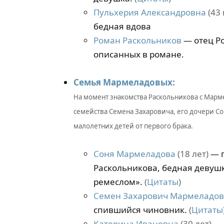
Пульхерия Александровна
(43 
бедная вдова
Роман Раскольников
— отец Ро
описанных в романе.
Семья Мармеладовых:
На момент знакомства Раскольникова с Марм
семейства Семена Захаровича, его дочери Со
малолетних детей от первого брака.
Соня Мармеладова
(18 лет)
— г
Раскольникова, бедная девуш
ремеслом».
(
Цитаты
)
Семен Захарович Мармеладов
спившийся чиновник.
(
Цитаты
Катерина Ивановна
(30 лет)
— 