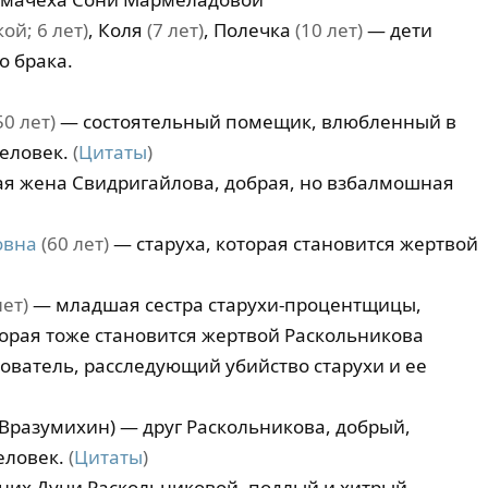
ой; 6 лет)
, Коля
(7 лет)
, Полечка
(10 лет)
— дети
о брака.
50 лет)
— состоятельный помещик, влюбленный в
человек.
(
Цитаты
)
я жена Свидригайлова, добрая, но взбалмошная
овна
(60 лет)
— старуха, которая становится жертвой
лет)
— младшая сестра старухи-процентщицы,
орая тоже становится жертвой Раскольникова
ователь, расследующий убийство старухи и ее
Вразумихин) — друг Раскольникова, добрый,
еловек.
(
Цитаты
)
их Дуни Раскольниковой, подлый и хитрый