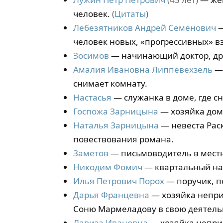
человек.
(
Цитаты
)
Лебезятников Андрей Семенович
—
человек новых, «прогрессивных» в
Зосимов
— начинающий доктор, дру
Амалия Ивановна Липпевехзель
— 
снимает комнату.
Настасья
— служанка в доме, где с
Госпожа Зарницына
— хозяйка дома
Наталья Зарницына
— невеста Раск
повествования романа.
Заметов
— письмоводитель в местн
Никодим Фомич
— квартальный на
Илья Петрович Порох
— поручик, п
Дарья Францевна
— хозяйка непри
Соню Мармеладову в свою деятель
Лавиза Ивановна
— хозяйка неприс