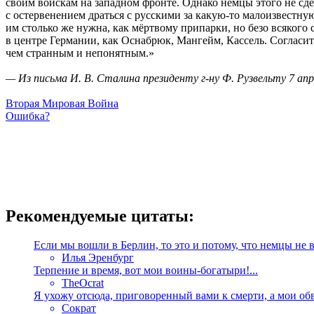
своим войскам на западном фронте. Однако немцы этого не сд
с остервенением драться с русскими за какую-то малоизвестну
им столько же нужна, как мёртвому припарки, но безо всякого
в центре Германии, как Оснабрюк, Мангейм, Кассель. Согласите
чем странным и непонятным.»
— Из письма И. В. Сталина президенту г-ну Ф. Рузвельту 7 апр
Вторая Мировая Война
Ошибка?
Рекомендуемые цитаты:
Если мы вошли в Берлин, то это и потому, что немцы не 
Илья Эренбург
Терпение и время, вот мои воины-богатыри!...
TheOcrat
Я ухожу отсюда, приговоренный вами к смерти, а мои обв
Сократ