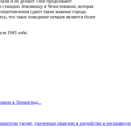
елали и не делают. Они продолжают
ю станцию Земляницу в Чехословакии, которая
 сопротивления сдают такие важные города
сь, что такое поведение немцев является более
еля 1945 года.
вошли в Ленинград...
инители уходят, уличенные правдою в злодействе и несправедли