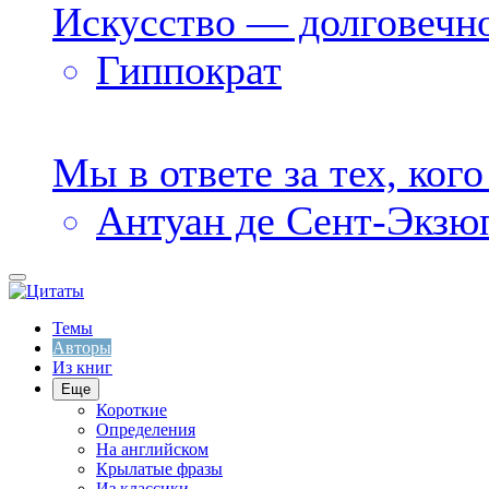
Искусство — долговечно,
Гиппократ
Мы в ответе за тех, ког
Антуан де Сент-Экзю
Темы
Авторы
Из книг
Еще
Короткие
Определения
На английском
Крылатые фразы
Из классики