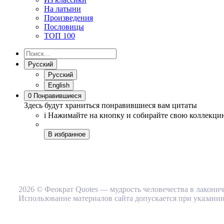
На латыни
Произведения
Пословицы
ТОП 100
Русский
Русский
English
0
Понравившиеся
Здесь будут храниться понравившиеся вам цитаты
i
Нажимайте на кнопку
и собирайте свою коллекци
В избранное
2026 © Феократ Quotes — мудрость человечества в лакони
Использование материалов сайта допускается при указании