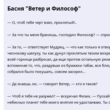
Басня "Ветер и Философ"
— О, чтоб тебя черт взял, проклятый!..
— За что ты меня бранишь, господин Философ? — спрос
— За то, — ответствует Мудрец, — что как только я отв
чеснокову шелуху, ты как дунул проклятым твоим вихрем
всей горнице разбросал, да еще притом остальную рюм
вспоминая то, что, раздувши из бумажки табак, все блю
собрался было покушать, совсем засорил...
— Да знаешь ли, — говорит Ветер, — кто я таков?
— Чтоб я тебя не разумел? — вскричал Физик. — Пускай
небесных планет тебя моего внятия не удостаиваю. Ты од