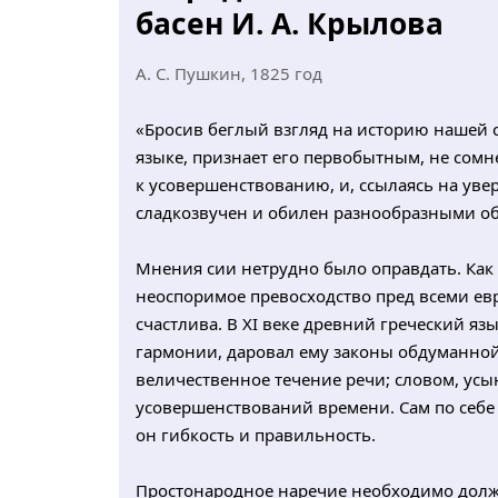
басен И. А. Крылова
А. С. Пушкин, 1825 год
«Бросив беглый взгляд на историю нашей с
языке, признает его первобытным, не сомне
к усовершенствованию, и, ссылаясь на увере
сладкозвучен и обилен разнообразными о
Мнения сии нетрудно было оправдать. Как 
неоспоримое превосходство пред всеми ев
счастлива. В XI веке древний греческий я
гармонии, даровал ему законы обдуманной
величественное течение речи; словом, усы
усовершенствований времени. Сам по себе
он гибкость и правильность.
Простонародное наречие необходимо должн