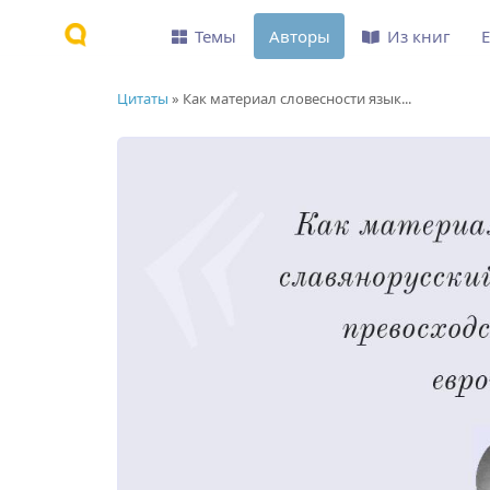
Темы
Авторы
Из книг
Цитаты
»
Как материал словесности язык...