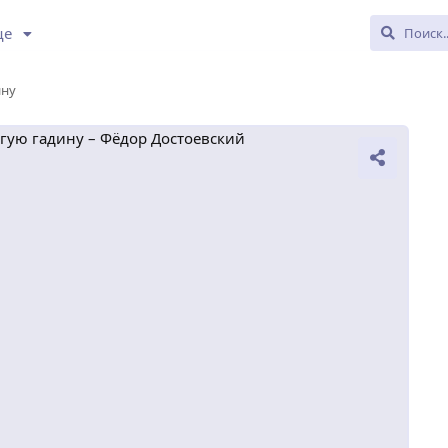
ще
ину