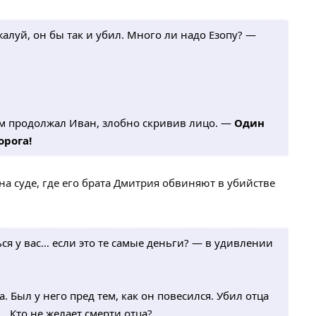
жалуй, он бы так и убил. Много ли надо Езопу? —
ом продолжал Иван, злобно скривив лицо. —
Один
орога!
на суде, где его брата Дмитрия обвиняют в убийстве
ся у вас… если это те самые деньги? — в удивлении
. Был у него пред тем, как он повесился. Убил отца
ь… Кто не желает смерти отца?..