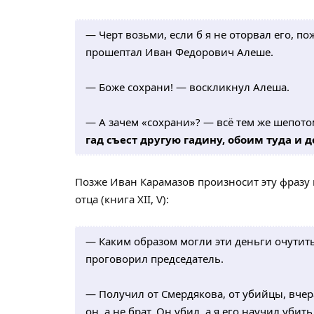
— Черт возьми, если б я не оторвал его, по
прошептал Иван Федорович Алеше.
— Боже сохрани! — воскликнул Алеша.
— А зачем «сохрани»? — всё тем же шепот
гад съест другую гадину, обоим туда и д
Позже Иван Карамазов произносит эту фразу 
отца (книга XII, V):
— Каким образом могли эти деньги очутить
проговорил председатель.
— Получил от Смердякова, от убийцы, вчера
он, а не брат. Он убил, а я его научил убит