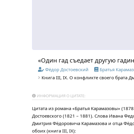
«Один гад съедает другую гади
Фёдор Достоевский
Братья Карама
Книга III, IX. О конфликте своего брата Д
ИНФОРМАЦИЯ О ЦИТАТЕ:
Цитата из романа «Братья Карамазовы» (1878
Достоевского (1821 – 1881). Слова Ивана Фе
Дмитрия Фёдоровича Карамазова и отца Фёдо
обоих (книга III, IX):