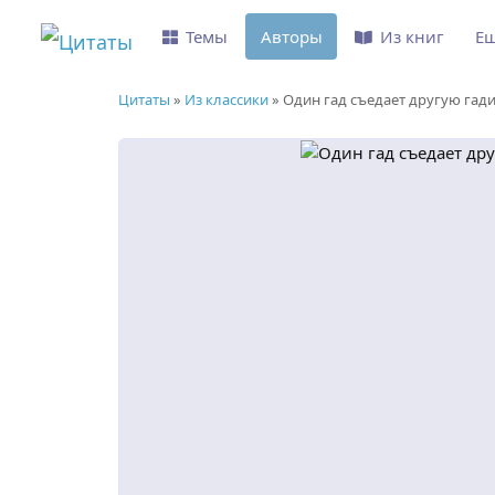
Темы
Авторы
Из книг
Е
Цитаты
»
Из классики
»
Один гад съедает другую гад