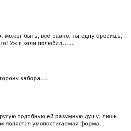
о, может быть, все равно; ты одну бросишь,
го! Уж я коли полюбил…...
торону забора....
другую подобную ей разумную душу, лишь
ым является умопостигаемая форма...