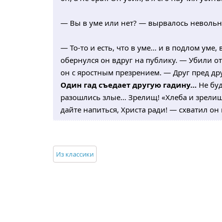
— Вы в уме или нет? — вырвалось невольно
— То-то и есть, что в уме… и в подлом уме, 
обернулся он вдруг на публику. — Убили от
он с яростным презрением. — Друг пред др
Один гад съедает другую гадину…
Не бу
разошлись злые… Зрелищ! «Хлеба и зрелищ!»
дайте напиться, Христа ради! — схватил он 
Из классики