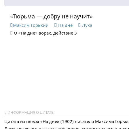
«Тюрьма — добру не научит»
Максим Горький
На дне
Лука
О «На дне» ворах. Действие 3
ИНФОРМАЦИЯ О ЦИТАТЕ:
Цитата из пьесы «На дне» (1902) писателя Максима Горько
Луки, после его рассказа про воров, которые залезли в до