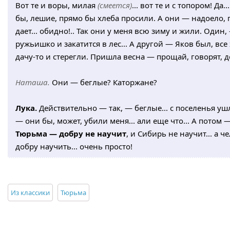
Вот те и воры, милая
(смеется)
... вот те и с топором! Д
бы, лешие, прямо бы хлеба просили. А они — надоело, 
дает... обидно!.. Так они у меня всю зиму и жили. Один
ружьишко и закатится в лес... А другой — Яков был, все 
дачу-то и стерегли. Пришла весна — прощай, говорят, д
Наташа.
Они — беглые? Каторжане?
Лука.
Действительно — так, — беглые... с поселенья ушл
— они бы, может, убили меня... али еще что... А потом —
Тюрьма — добру не научит
, и Сибирь не научит... а 
добру научить... очень просто!
Из классики
Тюрьма