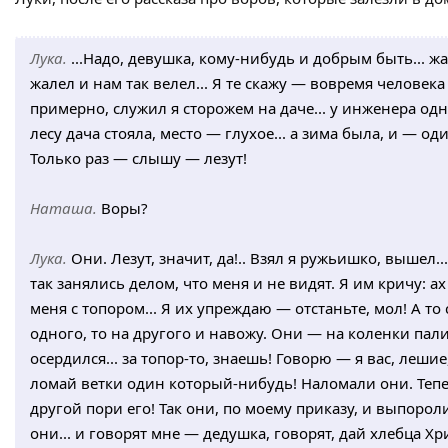
Лука.
...Надо, девушка, кому-нибудь и добрым быть... ж
жалел и нам так велел... Я те скажу — вовремя человека
примерно, служил я сторожем на даче... у инженера одно
лесу дача стояла, место — глухое... а зима была, и — од
Только раз — слышу — лезут!
Наташа.
Воры?
Лука.
Они. Лезут, значит, да!.. Взял я ружьишко, вышел.
так занялись делом, что меня и не видят. Я им кричу: ах 
меня с топором... Я их упреждаю — отстаньте, мол! А то
одного, то на другого и навожу. Они — на коленки пали: д
осердился... за топор-то, знаешь! Говорю — я вас, лешие
ломай ветки один который-нибудь! Наломали они. Тепе
другой пори его! Так они, по моему приказу, и выпорол
они... и говорят мне — дедушка, говорят, дай хлебца Хр