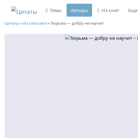
Темы
Авторы
Из книг
Ещ
Цитаты
»
Из классики
»
Тюрьма — добру не научит