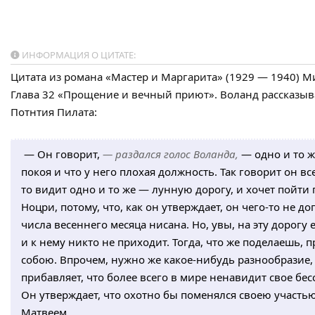
ИНФОРМАЦИЯ О ЦИТАТЕ:
Цитата из романа «Мастер и Маргарита» (1929 — 1940) М
Глава 32 «Прощение и вечный приют». Воланд рассказыв
Потнтия Пилата:
— Он говорит,
— раздался голос Воланда,
— одно и то же
покоя и что у него плохая должность. Так говорит он всег
то видит одно и то же — лунную дорогу, и хочет пойти 
Ноцри, потому, что, как он утверждает, он чего-то не д
числа весеннего месяца нисана. Но, увы, на эту дорогу 
и к нему никто не приходит. Тогда, что же поделаешь, 
собою. Впрочем, нужно же какое-нибудь разнообразие, 
прибавляет, что более всего в мире ненавидит свое бе
Он утверждает, что охотно бы поменялся своею участ
Матвеем.