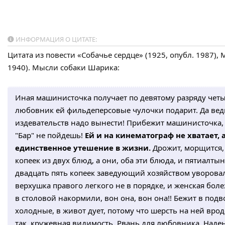
ИНФОРМАЦИЯ О ЦИТАТЕ:
Цитата из повести «Собачье сердце» (1925, опубл. 1987),
1940). Мысли собаки Шарика:
Иная машинисточка получает по девятому разряду четы
любовник ей фильдеперсовые чулочки подарит. Да ведь
издевательств надо вынести! Прибежит машинисточка, 
"Бар" не пойдешь!
Ей и на кинематограф не хватает,
единственное утешение в жизни.
Дрожит, морщится, 
копеек из двух блюд, а они, оба эти блюда, и пятиалты
двадцать пять копеек заведующий хозяйством уворовал.
верхушка правого легкого не в порядке, и женская боле
в столовой накормили, вон она, вон она!! Бежит в по
холодные, в живот дует, потому что шерсть на ней вро
так, кружевная видимость. Рвань для любовника. Наде