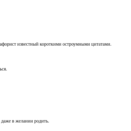
ий афорист известный короткими остроумными цитатами.
ься.
 даже в желании родить.