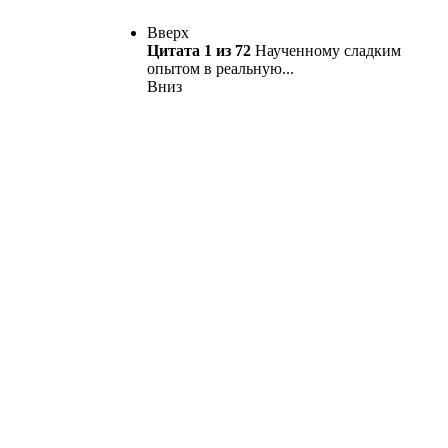
Вверх
Цитат
а 1 из
72
Наученному сладким
опытом в реальную...
Вниз