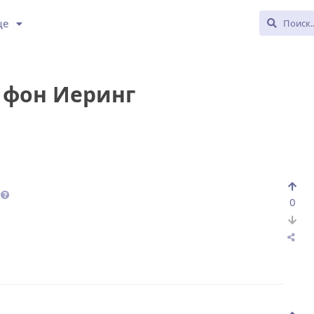
ще
 фон Иеринг
0