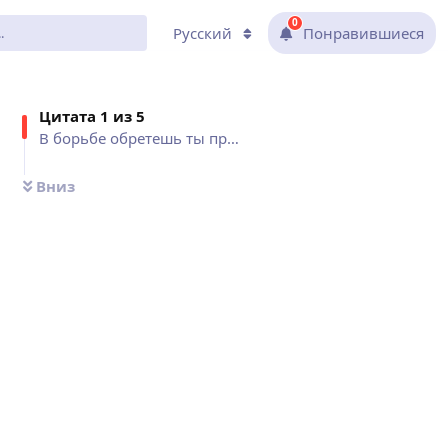
0
Русский
Понравившиеся
Цитат
а 1 из
5
В борьбе обретешь ты право...
Вниз