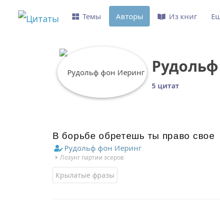
Темы
Авторы
Из книг
Е
Рудольф
5 цитат
В борьбе обретешь ты право свое
Рудольф фон Иеринг
Лозунг партии эсеров
Крылатые фразы