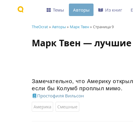
Темы
Авторы
Из книг
TheOcrat
»
Авторы
»
Марк Твен
» Страница 9
Марк Твен — лучшие
Замечательно, что Америку открыл
если бы Колумб проплыл мимо.
Простофиля Вильсон
Америка
Смешные