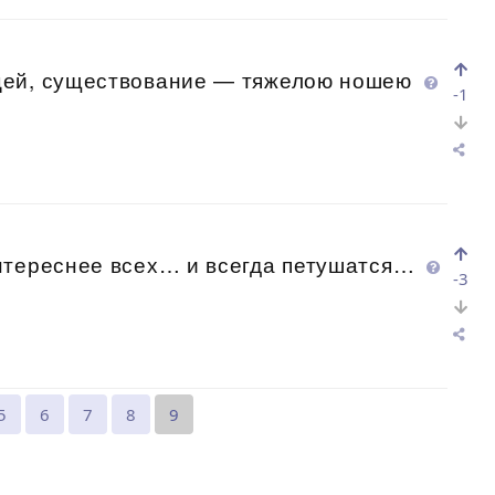
цей, существование — тяжелою ношею
-1
нтереснее всех… и всегда петушатся…
-3
5
6
7
8
9