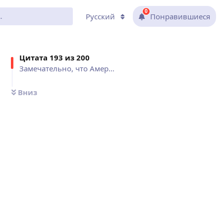
0
Русский
Понравившиеся
Цитат
а 193 из
200
Замечательно, что Америку открыл
Вниз