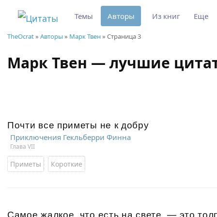
Темы
Авторы
Из книг
Еще
TheOcrat
»
Авторы
»
Марк Твен
» Страница 3
Марк Твен — лучшие цит
Почти все приметы не к добру
Приключения Гекльберри Финна
Глава VII
Приметы
Короткие
Самое жалкое, что есть на свете, — это тол