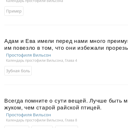
Календарь простофили Вильсона
Пример
Адам и Ева имели перед нами много преиму
им повезло в том, что они избежали прорез
Простофиля Вильсон
Календарь простофили Вильсона, Глава 4
Зубная боль
Всегда помните о сути вещей. Лучше быть
жуком, чем старой райской птицей.
Простофиля Вильсон
Календарь простофили Вильсона, Глава 8