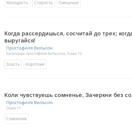
Молодость
Старость
Смешные
Когда рассердишься, сосчитай до трех; ког
выругайся!
Простофиля Вильсон
Календарь простофили Вильсона, Глава 10
Злость
Короткие
Коли чувствуешь сомненье, Зачеркни без с
Простофиля Вильсон
Глава 11
Сомнения