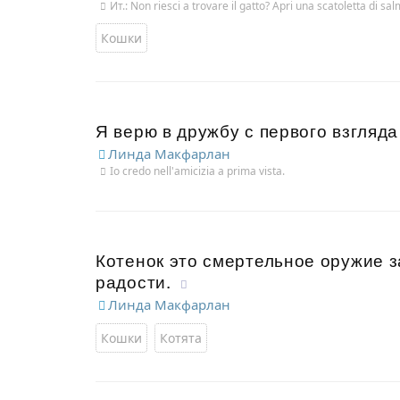
Ит.: Non riesci a trovare il gatto? Apri una scatoletta di sa
Кошки
Я верю в дружбу с первого взгляда
Линда Макфарлан
Io credo nell'amicizia a prima vista.
Котенок это смертельное оружие з
радости.
Линда Макфарлан
Кошки
Котята