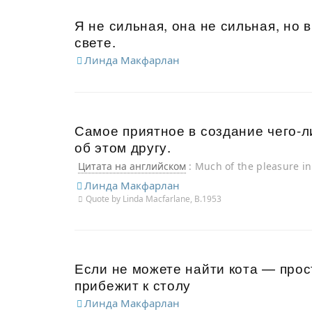
Я не сильная, она не сильная, но 
свете.
Линда Макфарлан
Самое приятное в создание чего-л
об этом другу.
Цитата на английском
: Much of the pleasure 
telling a friend all about it.
Линда Макфарлан
Quote by Linda Macfarlane, B.1953
Если не можете найти кота — прост
прибежит к столу
Линда Макфарлан