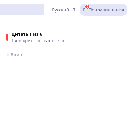
0
Русский
Понравившиеся
Цитат
а 1 из
6
Твой крик слышат все; твой...
Вниз