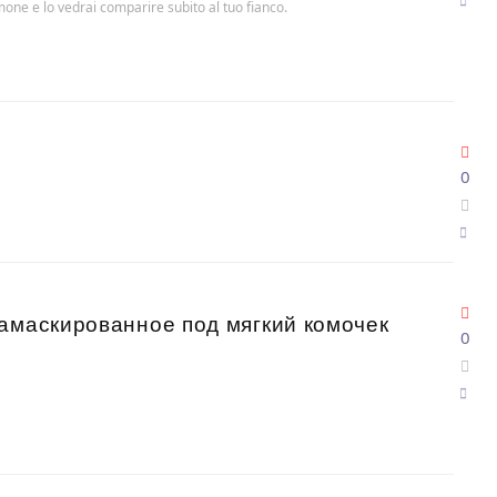
lmone e lo vedrai comparire subito al tuo fianco.
0
амаскированное под мягкий комочек
0