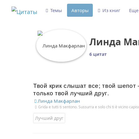
Темы
Авторы
Из книг
Ещ
Линда Ма
6 цитат
Твой крик слышат все; твой шепот
только твой лучший друг.
Линда Макфарлан
Grida e tutti ti sentono. Sussurra e solo chi ti è vicino capis
Лучший друг