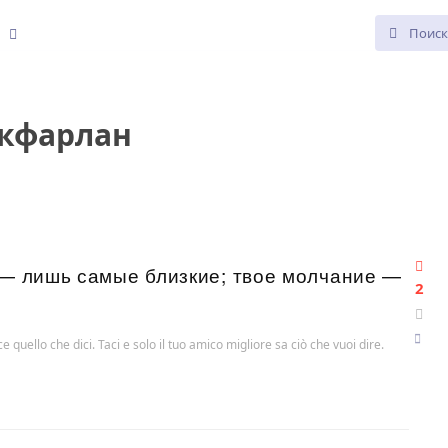
е
кфарлан
 — лишь самые близкие; твое молчание —
2
ce quello che dici. Taci e solo il tuo amico migliore sa ciò che vuoi dire.