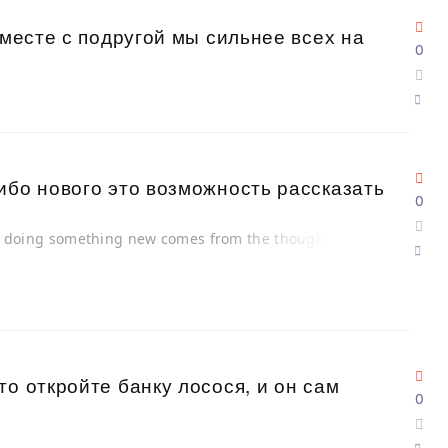
вместе с подругой мы сильнее всех на
0
ибо нового это возможность рассказать
0
in doing something new comes from the thought of
о откройте банку лосося, и он сам
0