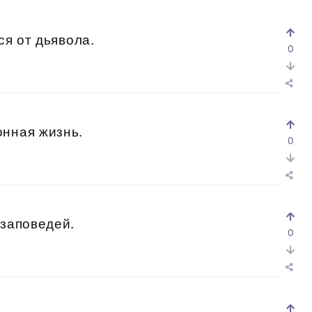
ся от дьявола.
0
онная жизнь.
0
 заповедей.
0