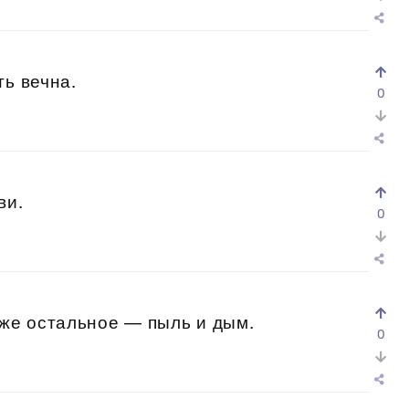
ть вечна.
0
ви.
0
 же остальное — пыль и дым.
0