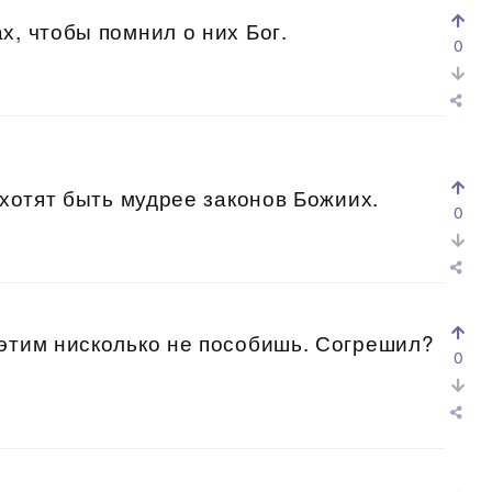
х, чтобы помнил о них Бог.
0
 хотят быть мудрее законов Божиих.
0
 этим нисколько не пособишь. Согрешил?
0