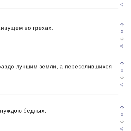
живущем во грехах.
0
раздо лучшим земли, а переселившихся
0
 нуждою бедных.
0