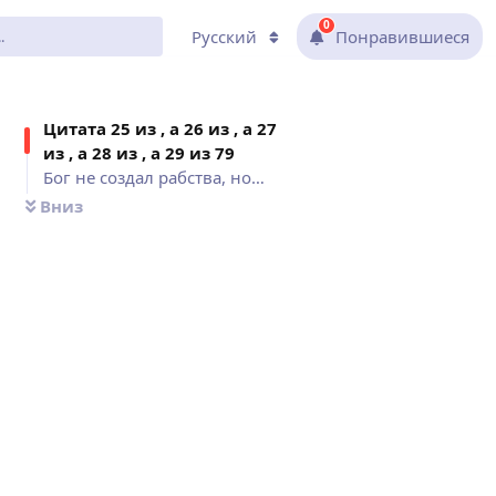
0
Русский
Понравившиеся
Цитат
а 25 из , а 26 из , а 27
из , а 28 из , а 29 из
79
Бог не создал рабства, но..., Что для тела мороз, то..., Сладость кратковременна, а горесть вечна......., Всякое доброе дело есть плод..., Печально одно только — грех,...
Вниз