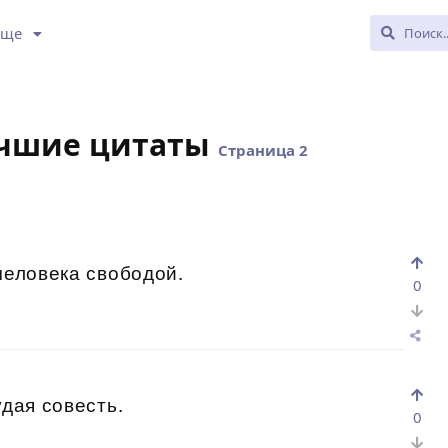
Еще
учшие цитаты
Страница 2
человека свободой.
0
удая совесть.
0