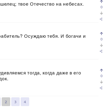
ишелец; твое Отечество на небесах.
0
рабитель? Осуждаю тебя. И богачи и
0
дивляемся тогда, когда даже в его
0
док.
2
3
4