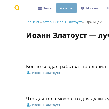
Темы
Авторы
Из книг
TheOcrat
»
Авторы
»
Иоанн Златоуст
» Страница 2
Иоанн Златоуст — л
Бог не создал рабства, но одарил 
Иоанн Златоуст
Что для тела мороз, то для души х
Иоанн Златоуст