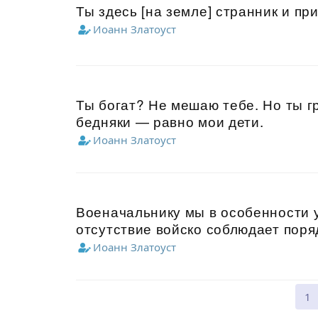
Ты здесь [на земле] странник и пр
Иоанн Златоуст
Ты богат? Не мешаю тебе. Но ты г
бедняки — равно мои дети.
Иоанн Златоуст
Военачальнику мы в особенности у
отсутствие войско соблюдает поря
Иоанн Златоуст
1