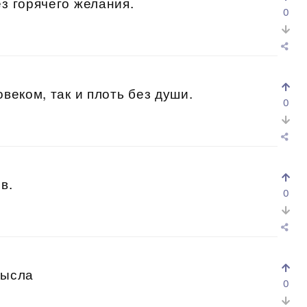
з горячего желания.
0
овеком, так и плоть без души.
0
в.
0
мысла
0