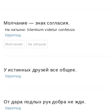
Молчание — знак согласия.
На латыни: Silentium videtur confessio
Еврипид
Молчание
На латыни
У истинных друзей все общее.
Еврипид
От дара подлых рук добра не жди.
Еврипид