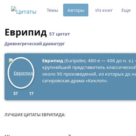
Темы
Авторы
Из книг
Еще
Еврипид
57 цитат
Древнегреческий драматург
Еврипид
(Euripides; 480-е — 406 до н. э.
крупнейший представитель классической
около 90 произведений, из которых до н
сатировская драма «Киклоп».
57
17
ЛУЧШИЕ ЦИТАТЫ ЕВРИПИДА: