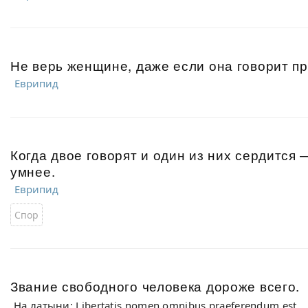
Не верь женщине, даже если она говорит пр
Еврипид
Когда двое говорят и один из них сердится —
умнее.
Еврипид
Спор
Звание свободного человека дороже всего.
На латыни: Libertatis nomen omnibus praeferendum est.