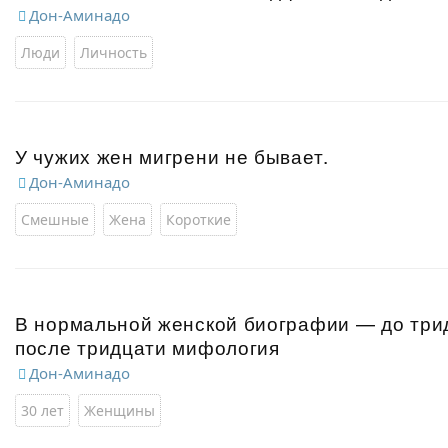
Дон-Аминадо
Люди
Личность
У чужих жен мигрени не бывает.
Дон-Аминадо
Смешные
Жена
Короткие
В нормальной женской биографии — до трид
после тридцати мифология
Дон-Аминадо
30 лет
Женщины