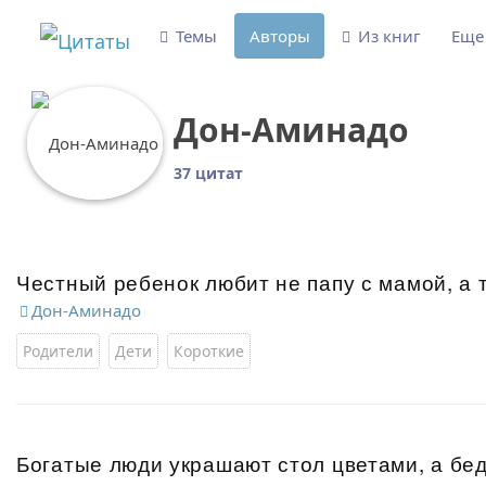
Темы
Авторы
Из книг
Ещ
Дон-Аминадо
37 цитат
Честный ребенок любит не папу с мамой, а 
Дон-Аминадо
Родители
Дети
Короткие
Богатые люди украшают стол цветами, а бе