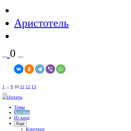
Аристотель
0
1
...
9
10
11
12
13
Темы
Авторы
Из книг
Еще
Короткие