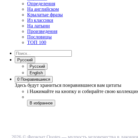
Определения
На английском
Крылатые фразы
Из классики
На латыни
Произведения
Пословицы
ТОП 100
Русский
Русский
English
0
Понравившиеся
Здесь будут храниться понравившиеся вам цитаты
i
Нажимайте на кнопку
и собирайте свою коллекци
В избранное
2026 © Феократ Quotes — мудрость человечества в лакони