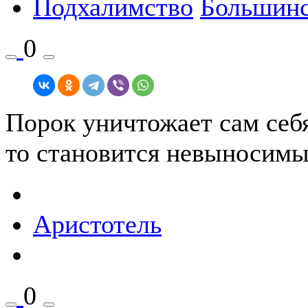
Подхалимство
Большин
0
Порок уничтожает сам себя
то становится невыносимым
Аристотель
0