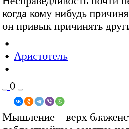
Несправедливость почти н
когда кому нибудь причиня
он привык причинять друг
Аристотель
0
Мышление – верх блаженст